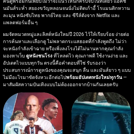
คนดูพร้อมกันเพียบไม่ว่าจะแนวไหนก็ครบจบในที่เดียว แอคชั่
นมันส์ระห่ำ สยองขวัญหลอนจนนั่งไม่ติดเก้าอี้ โรแมนติกหวาน
ละมุน หนังซับไทย พากย์ไทย และ ซีรีส์ดังจาก Netflix และ
แพลตฟอร์มอื่น ๆ
ผมจัดหมวดหมู่และลิสต์หนังใหม่ปี 2026 ไว้ให้เรียบร้อย ง่ายต่อ
การค้นหาและเลือกดู ไม่พลาดกระแสฮอตที่กำลังพูดถึง ไม่ว่า
จะหนังกำลังเข้าฉาย หรือเพิ่งลงโรงได้ไม่นานหากคุณกำลัง
มองหาเว็บ
ดูหนังชนโรง
ที่โหลดไว คุณภาพดี ใช้งานง่าย และ
อัปเดตไวแบบทุกวัน ตรงนี้คือคำตอบที่ใช่ รับรองว่า
ประสบการณ์การดูหนังของคุณจะสนุก ลื่น และมันส์ยาว ๆ แบบ
ไม่มีอะไรมาขัดจังหวะอีกต่อไป
พร้อมอัปเดตหนังใหม่ทุกวัน
—
มาสัมผัสความบันเทิงแบบไม่ต้องออกจากบ้านกันเลยครับ