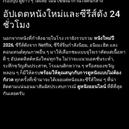
เรื่องปุ๊บ ดูยาว ๆ ได้เลย ไม่มีโฆษณากวนใจคั่นกลาง
อัปเดตหนังใหม่และซีรีส์ดัง 24
ชั่วโมง
นอกจากหนังที่กำลังฉายในโรง เรายังรวบรวม
หนังใหม่ปี
2026
, ซีรีส์ดังจาก Netflix, ซีรีส์จีนกำลังนิยม, อนิเมะฮิต และ
คอนเทนต์คุณภาพอื่น ๆ มาให้เลือกชมแบบจุใจเราคัดแต่เนื้อหา
ดี ๆ อัปเดตลิสต์หนังใหม่ทุกวัน ไม่ว่าจะแนวแอคชั่นระห่ำ,
ระทึกขวัญสั่นประสาท, โรแมนติกหวาน ๆ หรือสยองขวัญ
หลอน ๆ ก็มีให้ครบ
พร้อมให้คุณสนุกกับการดูหนังแบบไม่ต้อง
กังวล
ทุกครั้งที่เข้ามาจะได้เจอแต่หนังและซีรีส์ใหม่ ๆ ที่น่า
ติดตามแน่นอนมาสัมผัสประสบการณ์
ดูหนังออนไลน์
ที่ดีที่สุด
กันเลยครับ