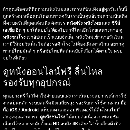
ถ้าคุณคือคนที่ติดตามหนังใหม่และเทรนด์บันเทิงอยู่ทุกวัน เว็บนี้
ถูกสร้างมาเพื่อคุณโดยเฉพาะครับ เราเป็นศูนย์รวมความบันเทิง
ที่ครบครันที่สุดแห่งหนึ่ง คัดสรร
หนังฝรั่ง
หนังไทย
และ
ซีรีส์
เอเชีย
ฮิต ๆ มาให้แบบไม่ต้องไปหาที่ไหนอีกโดยเฉพาะสาย
ดู
หนังชนโรง
เราอัปเดตเร็วแบบจัดเต็ม หนังใหม่เข้าฉายวันไหน
เรามีให้ชมวันนั้น ไม่ต้องรอคิวโรง ไม่ต้องเดินทางไกล อยากดู
พากย์ไทยมันส์ ๆ หรือซับไทยฟีลต้นฉบับก็เลือกได้ตามใจ ครบ
จบในที่เดียว
ดูหนังออนไลน์ฟรี ลื่นไหล
รองรับทุกอุปกรณ์
ทุกอย่างฟรี ไม่มีค่าใช้จ่ายแอบแฝง เราเน้นประสบการณ์การใช้
งานเป็นหลัก ระบบสตรีมมิ่งเสถียรสูง รองรับการใช้งานผ่าน
มือ
ถือ iOS / Android
, แท็บเล็ต และคอมพิวเตอร์ได้ลื่นไหลไม่มี
สะดุดคุณสามารถ
ดูหนังชนโรง
ได้แบบต่อเนื่อง ภาพคมชัด
เลือกได้หลายระดับตั้งแต่ HD จนถึง
4K
เสียงใส น้ำเสียงดี เปิด